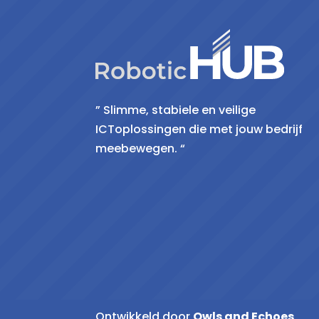
” Slimme, stabiele en veilige
ICToplossingen die met jouw bedrijf
meebewegen. “
Ontwikkeld door
Owls and Echoes