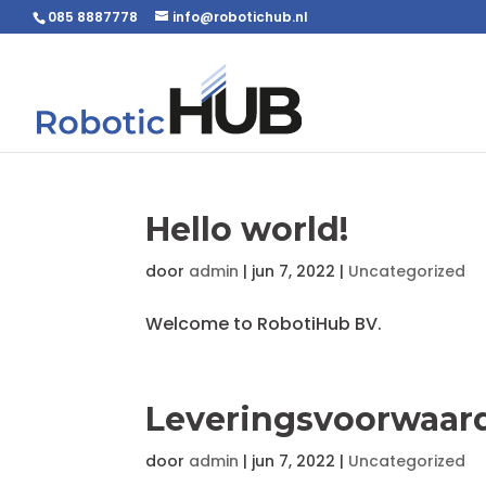
085 8887778
info@robotichub.nl
Hello world!
door
admin
|
jun 7, 2022
|
Uncategorized
Welcome to RobotiHub BV.
Leveringsvoorwaar
door
admin
|
jun 7, 2022
|
Uncategorized