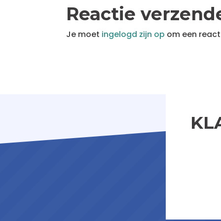
Reactie verzend
Je moet
ingelogd zijn op
om een reacti
KL