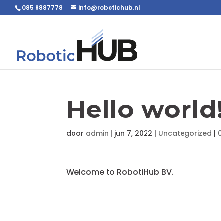
085 8887778
info@robotichub.nl
Hello world
door
admin
|
jun 7, 2022
|
Uncategorized
|
Welcome to RobotiHub BV.