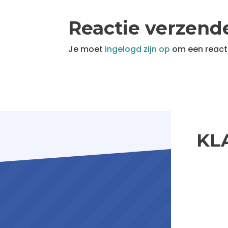
Reactie verzend
Je moet
ingelogd zijn op
om een reacti
KL