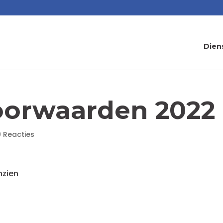
Dien
oorwaarden 2022
0 Reacties
nzien