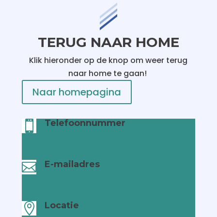
TERUG NAAR HOME
Klik hieronder op de knop om weer terug
naar home te gaan!
Naar homepagina
Telefoonnummer

085 8887778
E-mailadres

Info@robotichub.nl
Locatie
